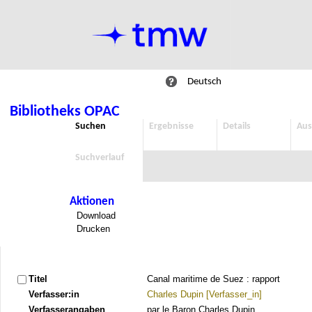
Deutsch
Bibliotheks OPAC
Suchen
Ergebnisse
Details
Aus
Suchverlauf
Aktionen
Download
Drucken
Titel
Canal maritime de Suez : rapport
Verfasser:in
Charles Dupin [Verfasser_in]
Verfasserangaben
par le Baron Charles Dupin