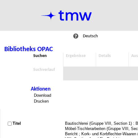
Deutsch
Bibliotheks OPAC
Suchen
Ergebnisse
Details
Aus
Suchverlauf
Aktionen
Download
Drucken
Titel
Bautischlerei (Gruppe VIII, Section 1) : B
Möbel-Tischlerarbeiten (Gruppe VIII, Sect
Bericht ; Kork- und Korbflechter-Waaren