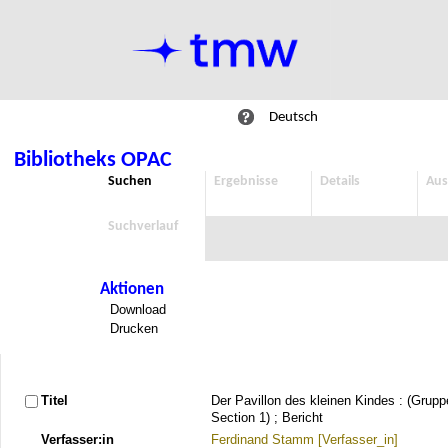
Deutsch
Bibliotheks OPAC
Suchen
Ergebnisse
Details
Aus
Suchverlauf
Aktionen
Download
Drucken
Titel
Der Pavillon des kleinen Kindes : (Grup
Section 1) ; Bericht
Verfasser:in
Ferdinand Stamm [Verfasser_in]