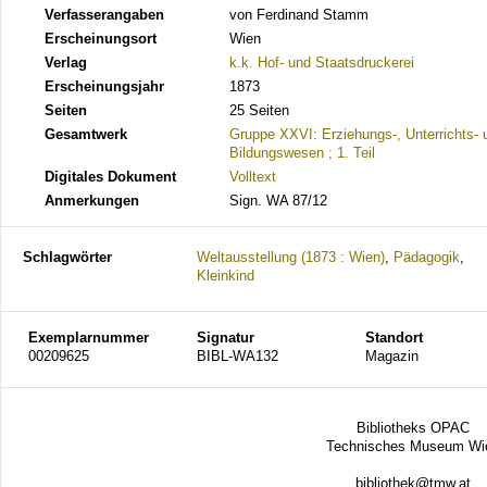
Verfasserangaben
von Ferdinand Stamm
Erscheinungsort
Wien
Verlag
k.k. Hof- und Staatsdruckerei
Erscheinungsjahr
1873
Seiten
25 Seiten
Gesamtwerk
Gruppe XXVI: Erziehungs-, Unterrichts- 
Bildungswesen ; 1. Teil
Digitales Dokument
Volltext
Anmerkungen
Sign. WA 87/12
Schlagwörter
Weltausstellung (1873 : Wien)
,
Pädagogik
,
Kleinkind
Exemplarnummer
Signatur
Standort
00209625
BIBL-WA132
Magazin
Bibliotheks OPAC
Technisches Museum Wi
bibliothek@tmw.at